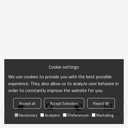
Cookie settings
We use cookies to provide you with the best possible
experience. They also allow us to analyze user behavior in
order to constantly improve the website for you.
Accept all
Accept Selection
Reject All
Inicio
búsqueda
categoría
Enviar consulta
Necessary
Analytics
Preferences
Marketing