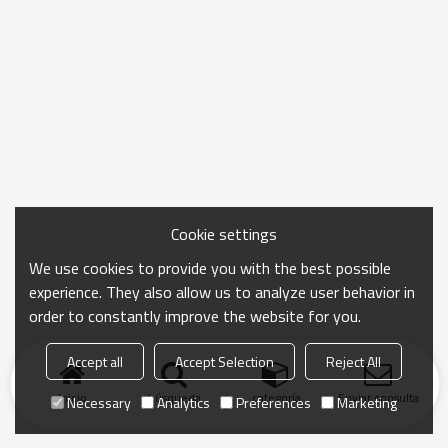
Cookie settings
We use cookies to provide you with the best possible
experience. They also allow us to analyze user behavior in
order to constantly improve the website for you.
Accept all
Accept Selection
Reject All
Inicio
búsqueda
categoría
Enviar consulta
Necessary
Analytics
Preferences
Marketing