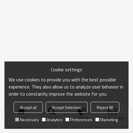
Cookie settings
We use cookies to provide you with the best possible
experience. They also allow us to analyze user behavior in
order to constantly improve the website for you.
Accept all
Accept Selection
Reject All
Inicio
búsqueda
categoría
Enviar consulta
Necessary
Analytics
Preferences
Marketing